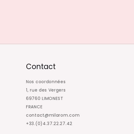
Skip
La Qualité Supérieure 
to
content
Contact
Nos coordonnées
1, rue des Vergers
69760 LIMONEST
FRANCE
contact@milarom.com
+33.(0)4.37.22.27.42