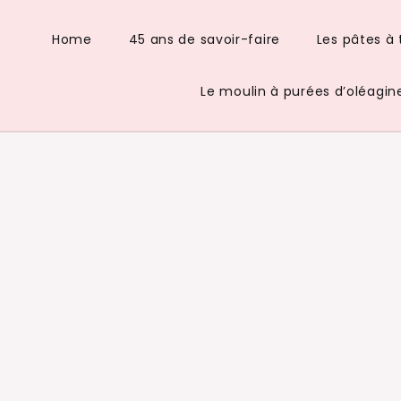
De La Purée D’Huile
Home
45 ans de savoir-faire
Les pâtes à 
Le moulin à purées d’oléagin